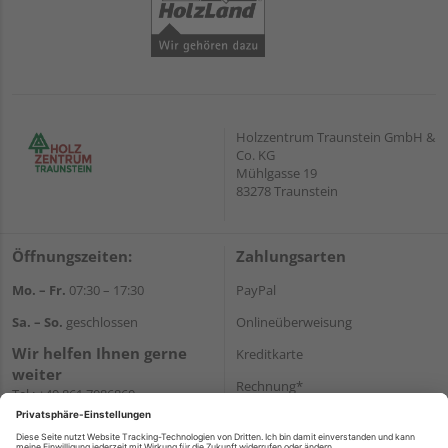
Holzzentrum Traunstein GmbH &
Co. KG
Mühlgasse 19
83278 Traunstein
Öffnungszeiten:
Zahlungsarten
Mo. – Fr.
07:30 – 17:30
PayPal
Sa. – So.
geschlossen
Onlineüberweisung
Wir helfen Ihnen gerne
Kreditkarte
weiter
Rechnung*
Tel.:
+49 861 7086860
E-Mail:
shop@holzzentrum-ts.de
*Bonität vorausgesetzt