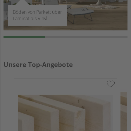
Böden von Parkett über
Laminat bis Vinyl
Unsere Top-Angebote
B
E
M