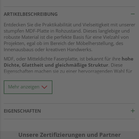
ARTIKELBESCHREIBUNG
Entdecken Sie die Praktikabilität und Vielseitigkeit mit unserer
stumpfen MDF-Platte in Rohzustand. Dieses langlebige und
robuste Material ist die perfekte Basis für eine Vielzahl von
Projekten, egal ob im Bereich der Möbelherstellung, des
Innenausbaus oder kreativen Handwerks.
MDF, oder Mitteldichte Faserplatte, ist bekannt für ihre
hohe
Dichte, Glattheit und gleichmäßige Struktur
. Diese
Eigenschaften machen sie zu einer hervorragenden Wahl für
diejenigen, die Präzision und gleichmäßige Qualität in ihren
Projekten suchen. Sie bietet eine hervorragende Basis für
Mehr anzeigen
viele Arten von Oberflächenbehandlungen, einschließlich
Lackieren, Beizen oder Furnieren.
Ein besonderes Merkmal dieser MDF-Platte ist ihre
stumpfe
EIGENSCHAFTEN
Verbindung
. Dies bedeutet, dass sie ohne Nut und Feder
geliefert wird, wodurch Sie die volle Flexibilität bei der
Gestaltung und Anpassung an Ihre spezifischen
Projekterfordernisse haben. Obwohl dies möglicherweise
Unsere Zertifizierungen und Partner
eine zusätzliche Verarbeitung erfordert, ermöglicht es Ihnen,