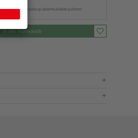
g:
antBox.option.pickup.laterAvailable.subtext
In den Warenkorb