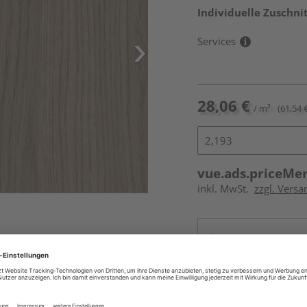
Individuelle Zuschnit
Services
28,06 €
/ m²
(61,54 €
vue.ads.priceMe
inkl. MwSt.
zzgl. Versa
Online bestell
Ihr Standort ist n
Beim Händler 