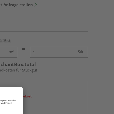
t-Anfrage stellen
 / Stk.)
m²
Stk.
rchantBox.total
ndkosten für Stückgut
en
icht im Liefergebiet
abholen