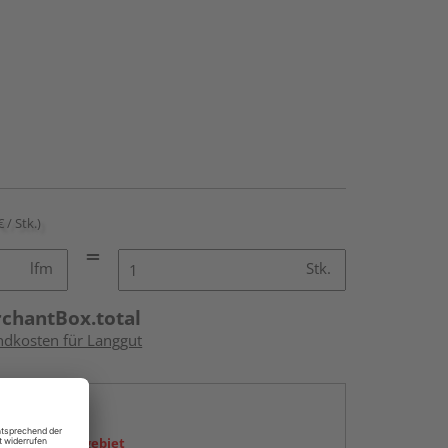
€ / Stk.)
lfm
Stk.
rchantBox.total
andkosten für Langgut
en
icht im Liefergebiet