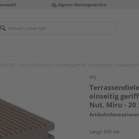
auswahl
Eigener Montageservice
iele BPC massiv Dunkelbraun einseitig geriffelt, einseitig glatt, längsseitige
HQ
Terrassendiel
einseitig geriff
Nut, Miru - 2
Artikelinformatione
Länge 400 cm