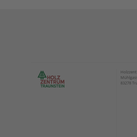
Holzzent
Mühlgass
83278 Tr