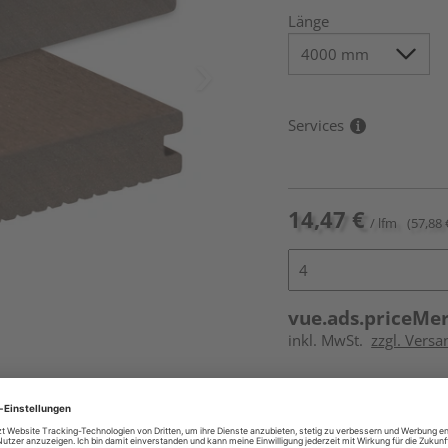
Länge
Services
14,47 €
/ lfm
(57,88 
vue.ads.priceMe
inkl. MwSt.
zzgl. Vers
Online bestell
Ihr Standort ist n