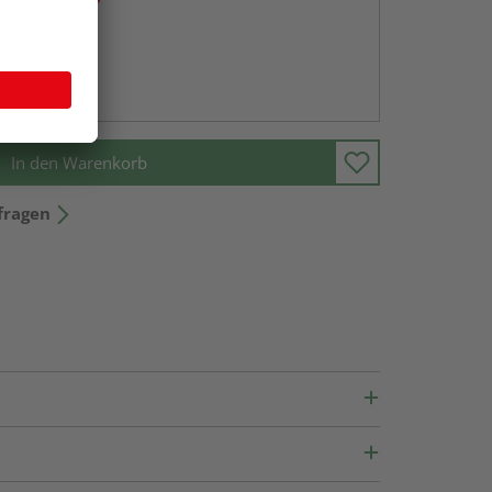
abholen
ng möglich
In den Warenkorb
fragen