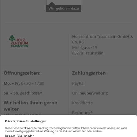
Holzzentrum Traunstein GmbH &
Co. KG
Mühlgasse 19
83278 Traunstein
Öffnungszeiten:
Zahlungsarten
Mo. – Fr.
07:30 – 17:30
PayPal
Sa. – So.
geschlossen
Onlineüberweisung
Wir helfen Ihnen gerne
Kreditkarte
weiter
Rechnung*
Tel.:
+49 861 7086860
E-Mail:
shop@holzzentrum-ts.de
*Bonität vorausgesetzt
Versand