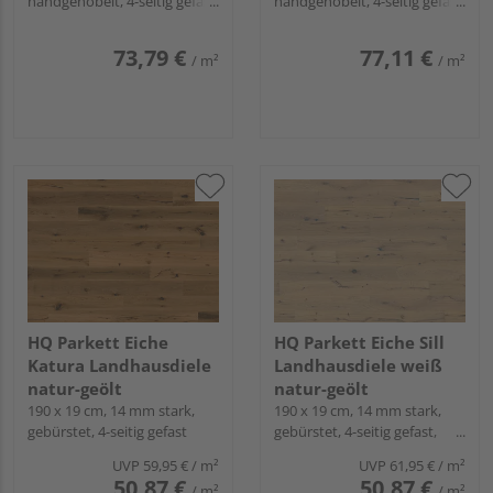
handgehobelt, 4-seitig gefast,
handgehobelt, 4-seitig gefast,
Fold-Down
Fold-Down
73,79 €
77,11 €
/ m²
/ m²
HQ Parkett Eiche
HQ Parkett Eiche Sill
Katura Landhausdiele
Landhausdiele weiß
natur-geölt
natur-geölt
190 x 19 cm, 14 mm stark,
190 x 19 cm, 14 mm stark,
gebürstet, 4-seitig gefast
gebürstet, 4-seitig gefast,
Fold-Down
UVP
59,95 €
/ m²
UVP
61,95 €
/ m²
50,87 €
50,87 €
/ m²
/ m²