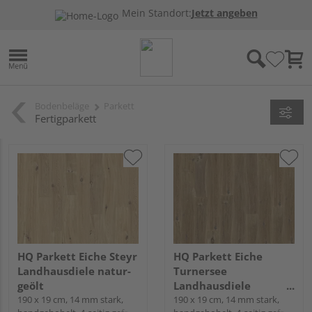
Mein Standort:
Jetzt angeben
Bodenbeläge
Parkett
Fertigparkett
HQ Parkett Eiche Steyr
HQ Parkett Eiche
Landhausdiele natur-
Turnersee
geölt
Landhausdiele
190 x 19 cm, 14 mm stark,
geräuchert natur-geölt
190 x 19 cm, 14 mm stark,