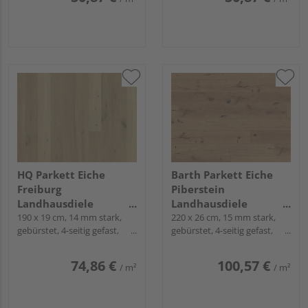
HQ Parkett Eiche
Barth Parkett Eiche
Freiburg
Piberstein
Landhausdiele
Landhausdiele
Roheffekt natur-geölt -
190 x 19 cm, 14 mm stark,
Roheffekt natur-geölt
220 x 26 cm, 15 mm stark,
gebürstet, 4-seitig gefast,
gebürstet, 4-seitig gefast,
Rustikal
Fold-Down
Fold-Down
74,86 €
100,57 €
/ m²
/ m²