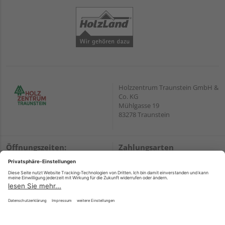
Holzzentrum Traunstein GmbH &
Co. KG
Mühlgasse 19
83278 Traunstein
Öffnungszeiten:
Zahlungsarten
Mo. – Fr.
07:30 – 17:30
PayPal
Sa. – So.
geschlossen
Onlineüberweisung
Wir helfen Ihnen gerne
Kreditkarte
weiter
Rechnung*
Tel.:
+49 861 7086860