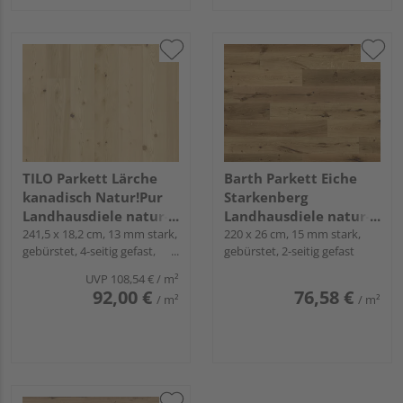
TILO Parkett Lärche
Barth Parkett Eiche
kanadisch Natur!Pur
Starkenberg
Landhausdiele natur-
Landhausdiele natur-
geölt Rustikal -
241,5 x 18,2 cm, 13 mm stark,
geölt
220 x 26 cm, 15 mm stark,
gebürstet, 4-seitig gefast,
gebürstet, 2-seitig gefast
RUSTICO
Fold-Down
UVP
108,54 €
/ m²
92,00 €
76,58 €
/ m²
/ m²