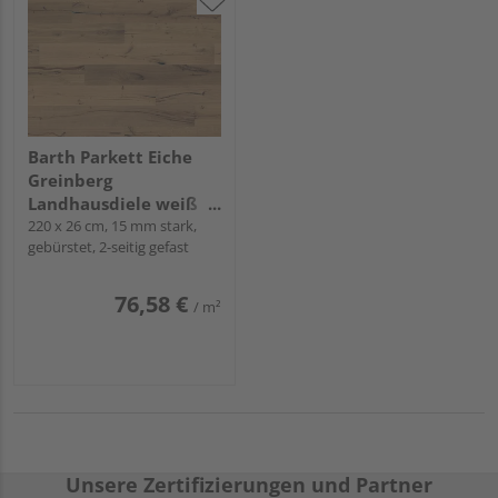
Barth Parkett Eiche
Greinberg
Landhausdiele weiß
geölt
220 x 26 cm, 15 mm stark,
gebürstet, 2-seitig gefast
76,58 €
/ m²
Unsere Zertifizierungen und Partner