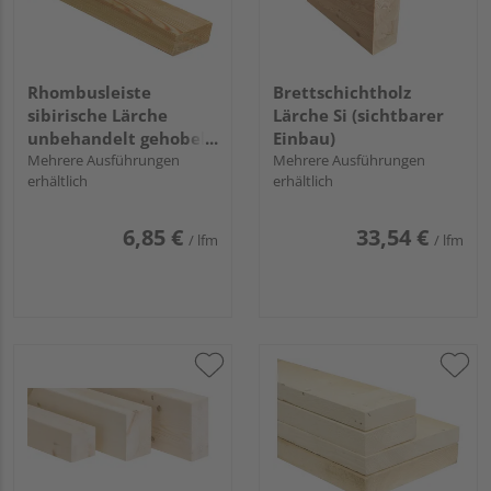
Rhombusleiste
Brettschichtholz
sibirische Lärche
Lärche Si (sichtbarer
unbehandelt gehobelt
Einbau)
hobelfallend
Mehrere Ausführungen
Mehrere Ausführungen
erhältlich
erhältlich
6,85 €
33,54 €
/ lfm
/ lfm