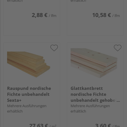
erhältlich
erhältlich
2,88 €
10,58 €
/ lfm
/ lfm
Rauspund nordische
Glattkantbrett
Fichte unbehandelt
nordische Fichte
Sexta+
unbehandelt gehobelt
Mehrere Ausführungen
u/s hobelfallend
Mehrere Ausführungen
erhältlich
erhältlich
27,63 €
3,60 €
/ m²
/ lfm