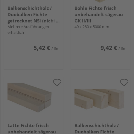
Balkenschichtholz /
Bohle Fichte frisch
Duobalken Fichte
unbehandelt sägerau
getrocknet NSi (nicht
GK II/III
sichtbarer Einbau)
Mehrere Ausführungen
40 x 280 x 5000 mm
erhältlich
gehobelt
5,42 €
9,42 €
/ lfm
/ lfm
Latte Fichte frisch
Balkenschichtholz /
unbehandelt sägerau
Duobalken Fichte