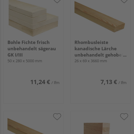
Bohle Fichte frisch
Rhombusleiste
unbehandelt sägerau
kanadische Lärche
GK I/III
unbehandelt gehobelt
50 x 280 x 5000 mm
hobelfallend
26 x 69 x 3660 mm
11,24 €
7,13 €
/ lfm
/ lfm