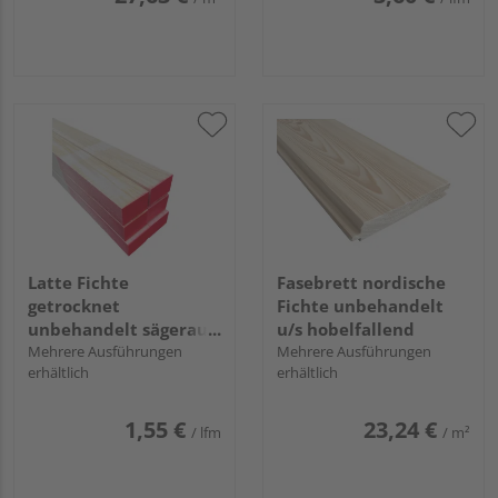
Latte Fichte
Fasebrett nordische
getrocknet
Fichte unbehandelt
unbehandelt sägerau
u/s hobelfallend
S10
Mehrere Ausführungen
Mehrere Ausführungen
erhältlich
erhältlich
1,55 €
23,24 €
/ lfm
/ m²