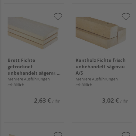
Brett Fichte
Kantholz Fichte frisch
getrocknet
unbehandelt sägerau
unbehandelt sägerau
A/S
GK II/III
Mehrere Ausführungen
Mehrere Ausführungen
erhältlich
erhältlich
2,63 €
3,02 €
/ lfm
/ lfm