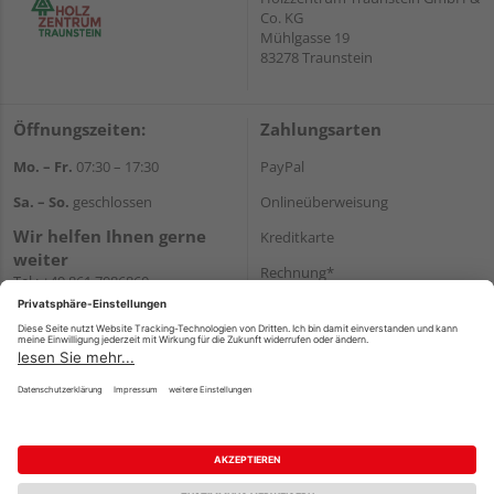
Co. KG
Mühlgasse 19
83278 Traunstein
Öffnungszeiten:
Zahlungsarten
Mo. – Fr.
07:30 – 17:30
PayPal
Sa. – So.
geschlossen
Onlineüberweisung
Wir helfen Ihnen gerne
Kreditkarte
weiter
Rechnung*
Tel.:
+49 861 7086860
E-Mail:
shop@holzzentrum-ts.de
*Bonität vorausgesetzt
Versand
Versandkosten
Impressum
AGB
Widerruf
Datenschutz
Reservierungsbedingungen
Vertrag widerrufen