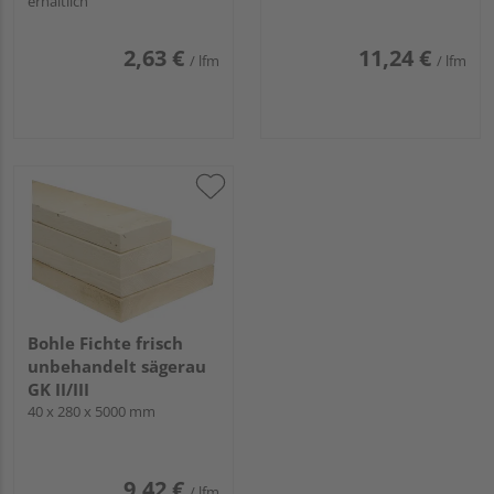
erhältlich
2,63 €
11,24 €
/ lfm
/ lfm
Bohle Fichte frisch
unbehandelt sägerau
GK II/III
40 x 280 x 5000 mm
9,42 €
/ lfm