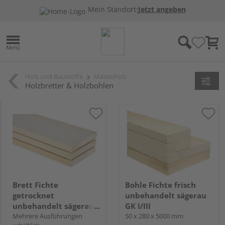
Mein Standort:
Jetzt angeben
Holz und Baustoffe
Massivholz
Holzbretter & Holzbohlen
Brett Fichte
Bohle Fichte frisch
getrocknet
unbehandelt sägerau
unbehandelt sägerau
GK I/III
GK II/III
Mehrere Ausführungen
50 x 280 x 5000 mm